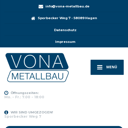
info@vona-metallbau.de
Sporbecker Weg 7 - 58089 Hagen
Datenschutz
Impressum
MENÜ
Öffnungszeiten:
Mo. - Fr.: 7.00 - 18:00
WIR SIND UMGEZOGEN!
Sporbecker Weg 7