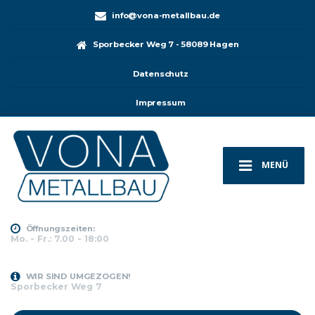
info@vona-metallbau.de
Sporbecker Weg 7 - 58089 Hagen
Datenschutz
Impressum
MENÜ
Öffnungszeiten:
Mo. - Fr.: 7.00 - 18:00
WIR SIND UMGEZOGEN!
Sporbecker Weg 7